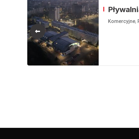
Pływaln
Komercyjne
,