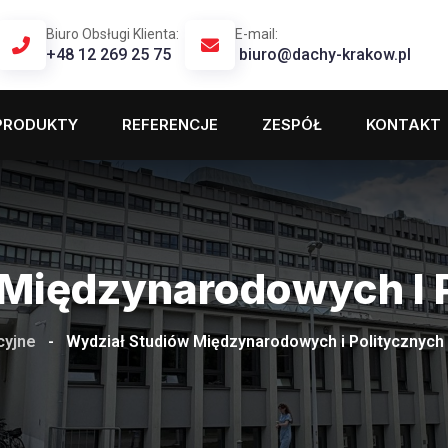
Biuro Obsługi Klienta:
E-mail:
+48 12 269 25 75
biuro@dachy-krakow.pl
PRODUKTY
REFERENCJE
ZESPÓŁ
KONTAKT
Międzynarodowych I 
yjne
-
Wydział Studiów Międzynarodowych i Politycznych