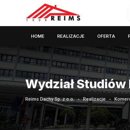
Skip
to
content
HOME
REALIZACJE
OFERTA
Wydział Studiów 
Reims Dachy Sp. z o.o.
-
Realizacje
-
Komerc