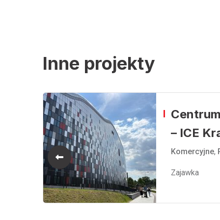
Inne projekty
Centrum
– ICE K
Komercyjne
,
o
Zajawka